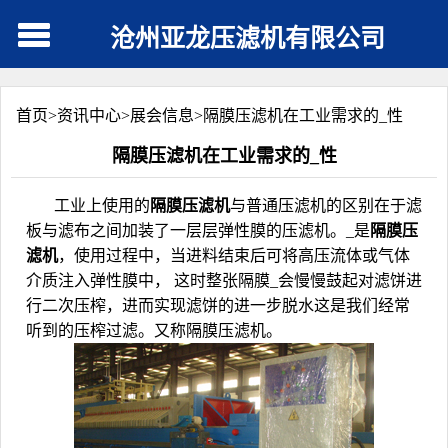
沧州亚龙压滤机有限公司
首页>
资讯中心
>
展会信息
>
隔膜压滤机在工业需求的_性
隔膜压滤机在工业需求的_性
工业上使用的
隔膜压滤机
与普通压滤机的区别在于滤
板与滤布之间加装了一层层弹性膜的压滤机。_是
隔膜压
滤机
，使用过程中，当进料结束后可将高压流体或气体
介质注入弹性膜中， 这时整张隔膜_会慢慢鼓起对滤饼进
行二次压榨，进而实现滤饼的进一步脱水这是我们经常
听到的压榨过滤。又称隔膜压滤机。