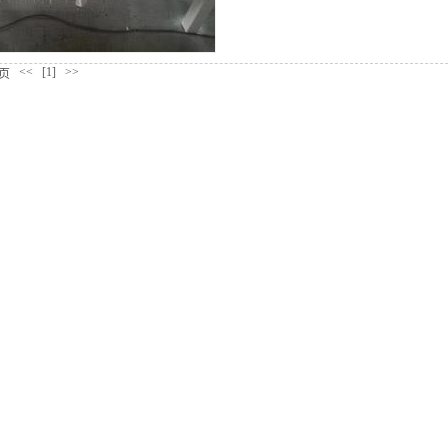
<<
[1]
>>
页