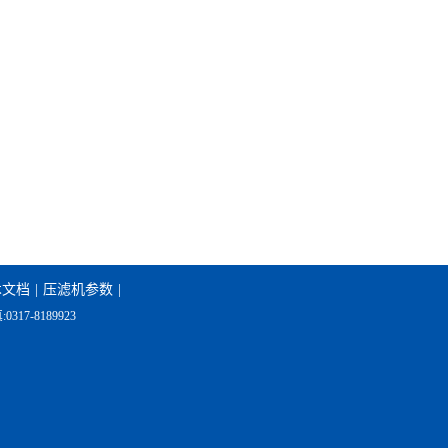
术文档
|
压滤机参数
|
7-8189923