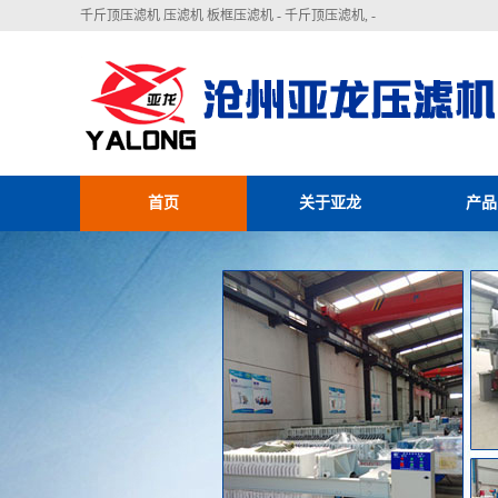
千斤顶压滤机 压滤机 板框压滤机 - 千斤顶压滤机, -
首页
关于亚龙
产品