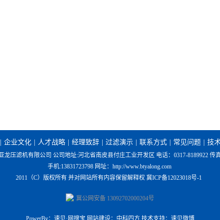
|
企业文化
|
人才战略
|
经理致辞
|
过滤演示
|
联系方式
|
常见问题
|
技
龙压滤机有限公司 公司地址:河北省南皮县付庄工业开发区 电话：0317-8189922 传真:031
手机:13831723798 网址：
http://www.btyalong.com
2011（C）版权所有 并对网站所有内容保留解释权
冀ICP备12023018号-1
冀公网安备 13092702000204号
PowerBy：速贝·网搜宝 网站建设：中科四方 技术支持：速贝微博