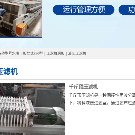
各种型号水嘴
|
板框式870型
|
压滤机滤板
|
液压压滤机
|
压滤机
千斤顶压滤机
千斤顶压滤机是一种间接性固液分
下，将料液送进滤室，通过滤布过