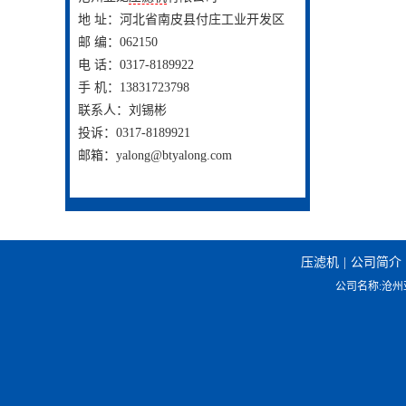
地 址：河北省南皮县付庄工业开发区
邮 编：062150
电 话：0317-8189922
手 机：13831723798
联系人：刘锡彬
投诉：0317-8189921
邮箱：yalong@btyalong.com
压滤机
|
公司简介
公司名称:沧州亚