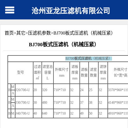
沧州亚龙压滤机有限公司
首页>
其它
>
压滤机参数
>
BJ700板式压滤机（机械压紧）
BJ700板式压滤机（机械压紧）
BJ700
板式压滤机
（机械压紧）
过滤
滤室总
滤板
滤饼
外框尺寸
滤板
滤室
外框尺寸
型号
面积
容量
厚度
厚度
mm
数量
数量
长*宽*高
㎡
L
mm
mm
M
B
J20/700-U
20
320
710*710
32
24
25
32
3370*960*11
A
M
B
J30/700-U
30
480
710*710
32
37
38
32
4140*960*11
A
B
M
J40/700-U
40
640
710*710
32
49
50
32
4910*960*11